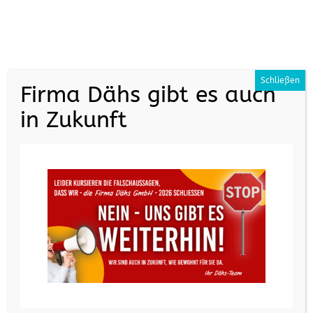
+49 (0) 7161 35070
info@daehs.de
Schließen
Firma Dähs gibt es auch
in Zukunft
Herzlich
Willkommen
Fenster | Türen | Rollladen | Markisen |
Einbruchsicherheit | Jalousien