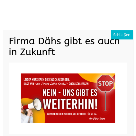
+49 (0) 7161 35070
info@daehs.de
Schließen
Firma Dähs gibt es auch
in Zukunft