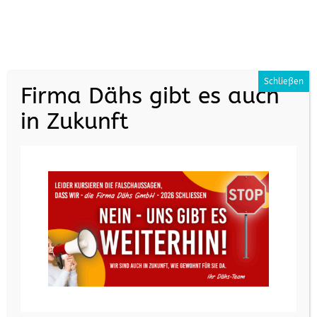
+49 (0) 7161 35070
info@daehs.de
Schließen
Firma Dähs gibt es auch
in Zukunft