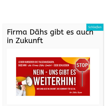
+49 (0) 7161 35070
info@daehs.de
Schließen
Firma Dähs gibt es auch
in Zukunft
GAYKO-Mehrwerte 15% Sparaktion
von
reiner
|
Jan. 16, 2025
|
Allgemein
,
Angebote
,
Fenster
,
Haustüren
,
Hebe-Schiebe-Tür
,
staatl.
Zuschuss
GAYKO Qualität mit
15% Sparvorteil direkt
bei uns!