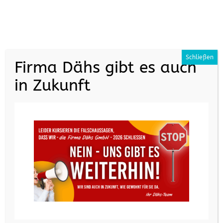
+49 (0) 7161 35070
info@daehs.de
Schließen
Firma Dähs gibt es auch
in Zukunft
Stellenanzeige Monteur – Fenster, Türen,
Markisen, Rollladen, Jalousien &
Beschattungen
von
reiner
|
Dez. 15, 2021
|
Allgemein
,
Stellenanzeigen